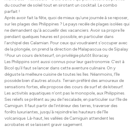
du coucher de soleil tout en sirotant un cocktail. Le combo
parfait !
Après avoir fait la fête, quoi de mieux qu’une journée à se reposer,
sur les plages des Philippines ? Le pays recèle de plages isolées qui
ne demandent qu’à accueillir des vacanciers. Avoir sa propre île
pendant quelques heures est possible, en particulier dans
l’archipel des Calamian. Pour ceux qui voudraient s’occuper avec
de la plongée, on prend la direction de Malapascua ou de Sipalay
! Pour un cours de kitesurf, on privilégie plutôt Boracay.
Les Philippins sont aussi connus pour leur gastronomie. C’est à
Bicol qu’il faut se lancer dans cette aventure culinaire. On y
déguste la meilleure cuisine de toutes les îles. Néanmoins, l’île
possède bien d’autres atouts. Terrain préféré des amoureux de
sensations fortes, elle propose des cours de surf et de kitesurf.
Les activités aquatiques n’ont pas le monopole, aux Philippines.
Ses reliefs se prêtent au jeu de l’escalade, en particulier sur l’île de
Camiguin. Il faut partir de l’intérieur des terres, traverser des
forêts luxuriantes, jusqu’à rejoindre les hauteurs de l’île
volcanique. Là-haut, les vallées de Camiguin attendent les
acrobates et se laissent gravir sagement.