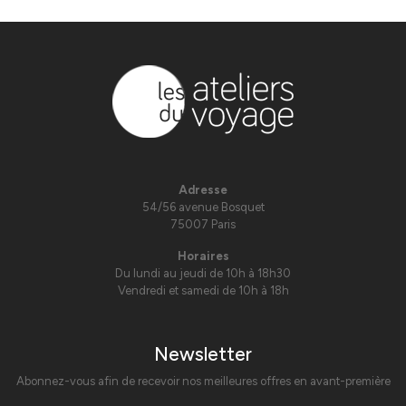
Adresse
54/56 avenue Bosquet
75007 Paris
Horaires
Du lundi au jeudi de 10h à 18h30
Vendredi et samedi de 10h à 18h
Newsletter
Abonnez-vous afin de recevoir nos meilleures offres en avant-première