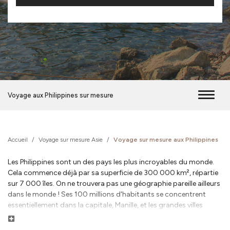
Voyage aux Philippines sur mesure
Accueil
/
Voyage sur mesure Asie
/
Voyage sur mesure aux Philippines
Les Philippines sont un des pays les plus incroyables du monde.
Cela commence déjà par sa superficie de 300 000 km², répartie
sur 7 000 îles. On ne trouvera pas une géographie pareille ailleurs
dans le monde ! Ses 100 millions d'habitants se concentrent
essentiellement dans la capitale, Manille, et les grandes villes
(Quezon, Cebu, Davao, Batangas...). Si la rencontre avec les
Lire la suite
Philippins constituent un moment humain et enrichissant, le